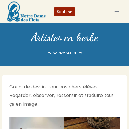
Aller
Soutenir
au
contenu
Artistes en herbe
29 novembre 2025
Cours de dessin pour nos chers élèves.
Regarder, observer, ressentir et traduire tout
ça en image…